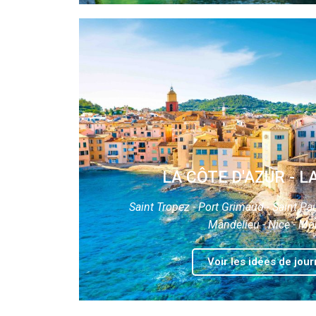
LA CÔTE D'AZUR - L
Saint Tropez - Port Grimaud - Saint Pa
Mandelieu - Nice - M
Voir les idées de jou