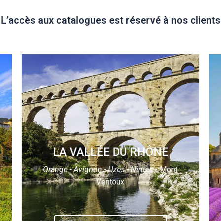
L’accès aux catalogues est réservé à nos clients
LA VALLÉE DU RHÔNE
Orange - Avignon - Uzès - Nîmes
- Mont
Ventoux