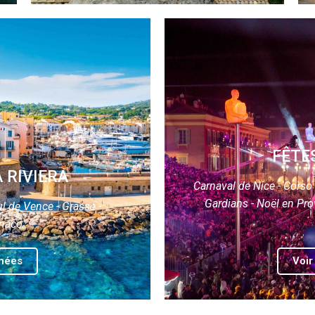
FÊTE
A RIVIERA
Carnaval de Nice - Corso
Gardians - Noël en Pr
ul de Vence - Grasse -
onaco
rnées
Voir