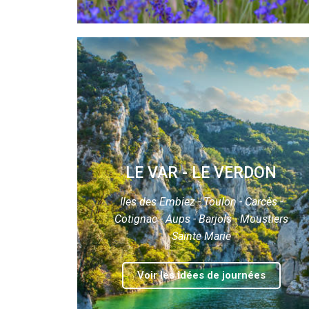
LE VAR - LE VERDON
Iles des Embiez - Toulon - Carcès -
Cotignac - Aups - Barjols - Moustiers
Sainte Marie
Voir les idées de journées