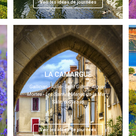
Voir les idées de journées
LA CAMARGUE
Gallician - Arles- Saint Gilles - Aigues
Mortes - Les Saintes Maries de la Mer
-
Salin de Giraud
Voir les idées de journées