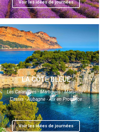
Voir les idées de journées
LA CÔTE BLEUE
Les Calanques - Martigues - Marseille -
Cassis - Aubagne - Aix en Provence
Voir les idées de journées