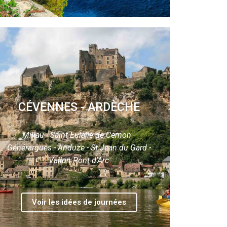
CÉVENNES - ARDÈCHE
Millau - Saint Eulalie de Cernon -
Générargues - Anduze - St Jean du Gard -
Vallon Pont d'Arc
Voir les idées de journées