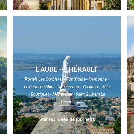
L'AUDE - L'HÉRAULT
Portels Les Corbières - Fontfroide - Narbonne -
Le Canal du Midi - Carcassonne - Collioure - Sète
- Bouzigues - Montpellier - Saint Guilhem Le
Désert
Voir les idées de journées