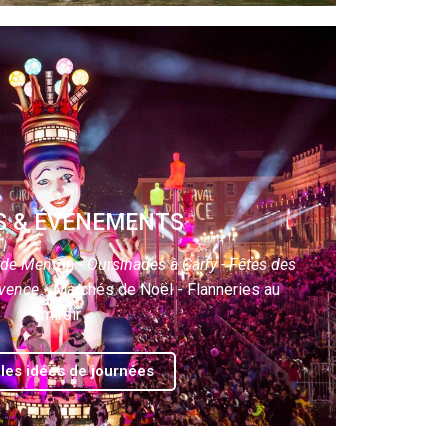
S & ÉVÉNEMENTS
 de Menton - Oursinades à Carry - Fêtes des
ovence
- Marchés de Noël - Flanneries au
miroir
 les idées de journées